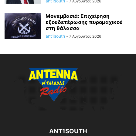
ant1south
-
7 Αυγούστου 2026
Μονεμβασιά: Επιχείρηση
εξουδετέρωσης πυρομαχικού
στη θάλασσα
ant1south
-
7 Αυγούστου 2026
ANT1SOUTH