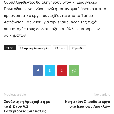
Οι συλληφθέντες θα οδηγηθούν στον κ. Εισαγγελέα
Πρωτοδικών Κορίνθου, ενώ η αστυνομική έρευνα και το
προανακριτικό έργο, συνεχίζονται από το Τμήμα
Ασφάλειας Κορίνθου, για την εξακρίβωση της τυχόν
συμμετοχής τους σε διάπραξη και άλλων παρόμοιων
αδικημάτων.
TAGS
Ελληνική Αστυνομία
Κλοπές
Κορινθία
Previous article
Next article
Συνάντηση Αραχωβίτη με
Κρητικός: Σπουδαίο έργο
το Δ.Σ του Α.Σ
στο Ιερό των Αμυκλών
Εσπεριδοειδών Σκάλας