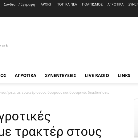
Σύνδεση / Εγγραφή
ΑΡΧΙΚΗ
ΤΟΠΙΚΑ ΝΕΑ
ΠΟΛΙΤΙΣΜΟΣ
ΑΓΡΟΤΙΚΑ
ΣΥΝΕΝ
outh
ΜΟΣ
ΑΓΡΟΤΙΚΑ
ΣΥΝΕΝΤΕΥΞΕΙΣ
LIVE RADIO
LINKS
οποιήσεις με τρακτέρ στους δρόμους και δυναμικές διεκδικήσεις
αγροτικές
 με τρακτέρ στους