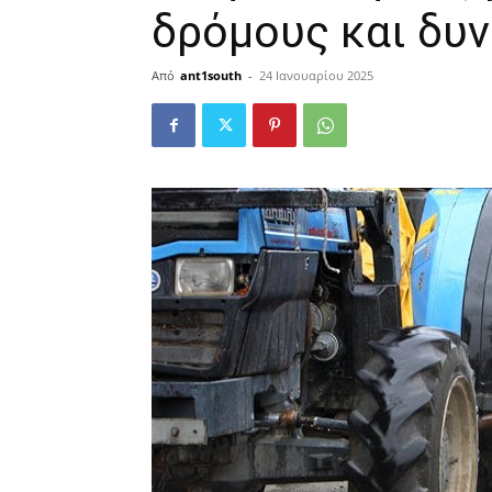
δρόμους και δυν
Από
ant1south
-
24 Ιανουαρίου 2025