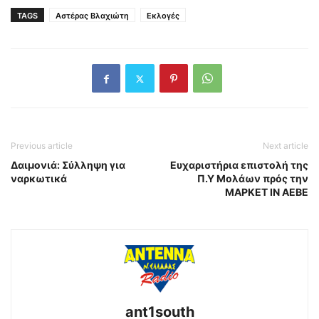
TAGS
Αστέρας Βλαχιώτη
Εκλογές
Previous article
Next article
Δαιμονιά: Σύλληψη για
Ευχαριστήρια επιστολή της
ναρκωτικά
Π.Υ Μολάων πρός την
ΜΑΡΚΕΤ ΙΝ AEBE
ant1south