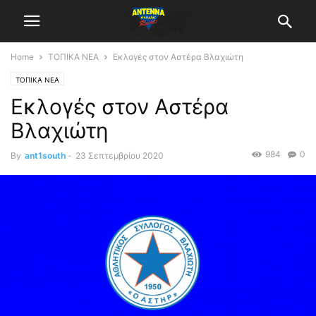
Home
ΤΟΠΙΚΑ ΝΕΑ
Εκλογές στον Αστέρα Βλαχιώτη
ΤΟΠΙΚΑ ΝΕΑ
Εκλογές στον Αστέρα
Βλαχιώτη
984
0
By
ant1south
-
23 Σεπτεμβρίου 2020