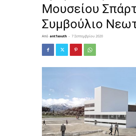
Μουσείου Σπάρτ
Συμβούλιο Νεω
Από
ant1south
-
7 Σεπτεμβρίου 2020