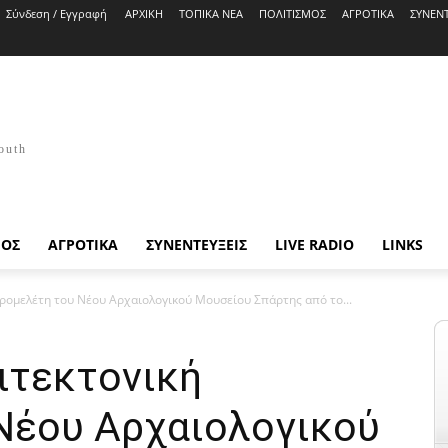
Σύνδεση / Εγγραφή
ΑΡΧΙΚΗ
ΤΟΠΙΚΑ ΝΕΑ
ΠΟΛΙΤΙΣΜΟΣ
ΑΓΡΟΤΙΚΑ
ΣΥΝΕΝΤ
outh
ΜΟΣ
ΑΓΡΟΤΙΚΑ
ΣΥΝΕΝΤΕΥΞΕΙΣ
LIVE RADIO
LINKS
προμελέτη του Νέου Αρχαιολογικού Μουσείου Σπάρτης από το...
ιτεκτονική
Νέου Αρχαιολογικού