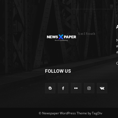
Ant1South
w
a
FOLLOW US
© Newspaper WordPress Theme by TagDiv