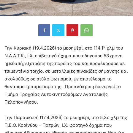
ο
Την Κυριακή (19.4.2026) το μεσημέρι, στο 114,1
χλμ του
Ν.Α.Α.Τ.Κ., Ι.Χ. επιβατηγό όχημα που οδηγούσε 53χρονη
ημεδαπή, εξετράπη της πορείας του και προσέκρουσε σε
τσιμεντένιο τοιχίο, σε μεταλλικές πινακίδες σήμανσης και
ακολούθως σε στύλο φωτισμού, με αποτέλεσμα το
θανάσιμο τραυματισμό της. Προανάκριση διενεργεί το
Τμήμα Τροχαίας Αυτοκινητοδρόμων Ανατολικής
Πελοποννήσου.
Την Παρασκευή (17.4.2026) το μεσημέρι, στο 5,3ο χλμ της
Π.Ε.Ο. Κορίνθου – Πατρών, Ι.Χ. φορτηγό όχημα που
οδήγησε 46χρονος ημεδαπός, συγκρούστηκε με δίκυκλη