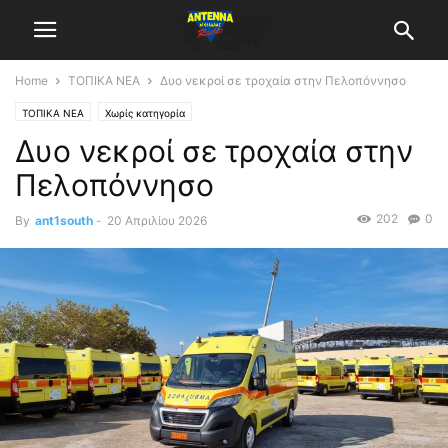
Home
ΤΟΠΙΚΑ ΝΕΑ
Δυο νεκροί σε τροχαία στην Πελοπόννησο
ΤΟΠΙΚΑ ΝΕΑ
Χωρίς κατηγορία
Δυο νεκροί σε τροχαία στην
Πελοπόννησο
202
0
By
ant1south
-
20 Απριλίου 2026