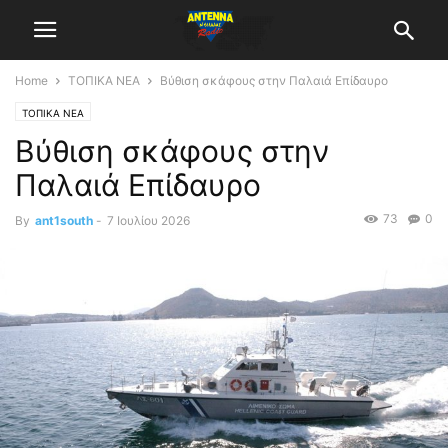
Home
ΤΟΠΙΚΑ ΝΕΑ
Βύθιση σκάφους στην Παλαιά Επίδαυρο
ΤΟΠΙΚΑ ΝΕΑ
Βύθιση σκάφους στην
Παλαιά Επίδαυρο
73
0
By
ant1south
-
7 Ιουλίου 2026