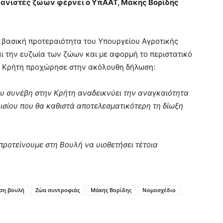
σανιστές ζώων φέρνει ο ΥπΑΑΤ, Μάκης Βορίδης
 βασική προτεραιότητα του Υπουργείου Αγροτικής
ι την ευζωία των ζώων και με αφορμή το περιστατικό
ν Κρήτη προχώρησε στην ακόλουθη δήλωση:
υ συνέβη στην Κρήτη αναδεικνύει την αναγκαιότητα
ισίου που θα καθιστά αποτελεσματικότερη τη δίωξη
ροτείνουμε στη Βουλή να υιοθετήσει τέτοια
ση βουλή
Ζώα συντροφιάς
Μάκης Βορίδης
Νομοσχέδιο