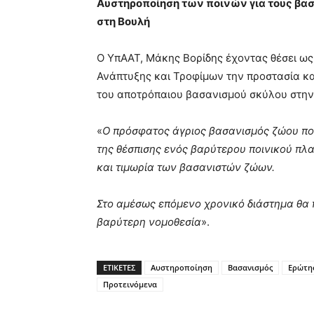
Αυστηροποίηση των ποινών για τους βα
στη Βουλή
Ο ΥπΑΑΤ, Μάκης Βορίδης έχοντας θέσει ως
Ανάπτυξης και Τροφίμων την προστασία κα
του αποτρόπαιου βασανισμού σκύλου στη
«
Ο πρόσφατος άγριος βασανισμός ζώου πο
της θέσπισης ενός βαρύτερου ποινικού πλα
και τιμωρία των βασανιστών ζώων.
Στο αμέσως επόμενο χρονικό διάστημα θα π
βαρύτερη νομοθεσία
».
ΕΤΙΚΕΤΕΣ
Αυστηροποίηση
Βασανισμός
Ερώτη
Προτεινόμενα