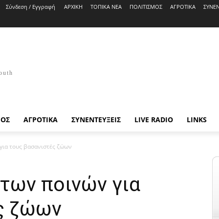
Σύνδεση / Εγγραφή
ΑΡΧΙΚΗ
ΤΟΠΙΚΑ ΝΕΑ
ΠΟΛΙΤΙΣΜΟΣ
ΑΓΡΟΤΙΚΑ
ΣΥΝΕΝ
outh
ΜΟΣ
ΑΓΡΟΤΙΚΑ
ΣΥΝΕΝΤΕΥΞΕΙΣ
LIVE RADIO
LINKS
για τους βασανιστές ζώων
των ποινών για
ς ζώων