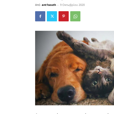
Από
ant1south
-
9 Οκτωβρίου 2020