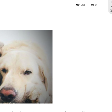
951
0