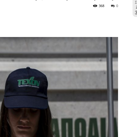
368
0