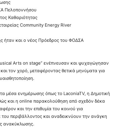
λωσης
ΔΣΑ Πελοποννήσου
ατος Καθαριότητας
ταιρείας Community Energy River
ς ήταν και ο νέος Πρόεδρος του ΦΟΔΣΑ
 Musical Arts on stage” ενέπνευσαν και ψυχαγώγησαν
ς και τον χορό, μεταφέροντας θετικά μηνύματα για
υαισθητοποίηση.
 τα μέσα ενημέρωσης όπως το LaconiaTV, η Δημοτική
αθώς και η online παρακολούθηση από σχεδόν δέκα
φέρον και την επιθυμία του κοινού για
 του περιβάλλοντος και αναδεικνύουν την ανάγκη
ης ανακύκλωσης.