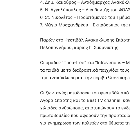
4. Δημ. Κακούρος – Αντιδήμαρχος Ανακύκ
5. Ν. Αγγελόπουλος – Διευθυντής του ΦΟ
6. Στ. Νικολέτος – Προϊστάμενος του Τμήμ
7. Μάγια Μοσχανδρέου – Εκπρόσωπος της ε
Παρών στο Φεστιβάλ Ανακύκλωσης Σπάρτη
Πελοποννήσου, κύριος Γ. Σμυρνιώτης.
Οι ομάδες “Thea-tree” και “Intravenous –
τα παιδιά με τα διαδραστικά παιχνίδια του
την ανακύκλωση και την περιβαλλοντική ε
Οι ζωντανές μεταδόσεις του φεστιβάλ από
Αγορά Σπάρτης και το Best TV channel, κ
χιλιάδες ανθρώπους, αποτυπώνουν το ενδια
πρωτοβουλίες που αφορούν την προστασία
για ενημέρωση των πολιτών στα θέματα τ