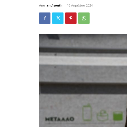
Από
ant1south
-
16 Απριλίου 2024