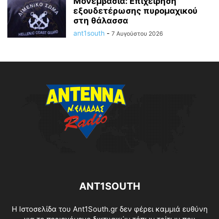
Μονεμβασιά: Επιχείρηση
εξουδετέρωσης πυρομαχικού
στη θάλασσα
ant1south
-
7 Αυγούστου 2026
ANT1SOUTH
Η Ιστοσελίδα του Ant1South.gr δεν φέρει καμμιά ευθύνη